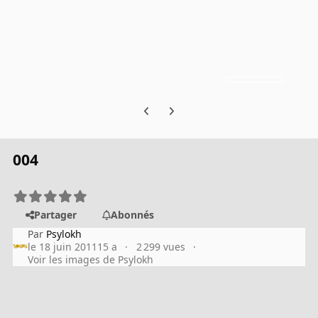
Previous carousel slide
Next carousel slide
004
Partager
Abonnés
Par
Psylokh
le 18 juin 2011
15 a
2 299 vues
Voir les images de Psylokh