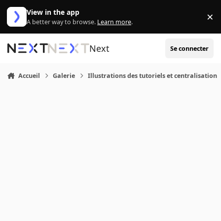
Aller au contenu
View in the app
×
Di
A better way to browse.
Learn more
.
Next
Se connecter
Accueil
Galerie
Illustrations des tutoriels et centralisation