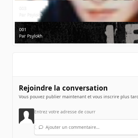
003
003
Par
Psylokh
001
001
Par
Psylokh
Rejoindre la conversation
Vous pouvez publier maintenant et vous inscrire plus tar
Ajouter un commentaire…