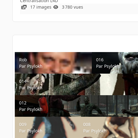
Centralisation L4D
17 images
3 780 vues
Rob
016
Rob
016
Par
Psylokh
Par
Psylokh
014
014
Par
Psylokh
012
012
Par
Psylokh
009
008
009
008
Par
Psylokh
Par
Psylokh