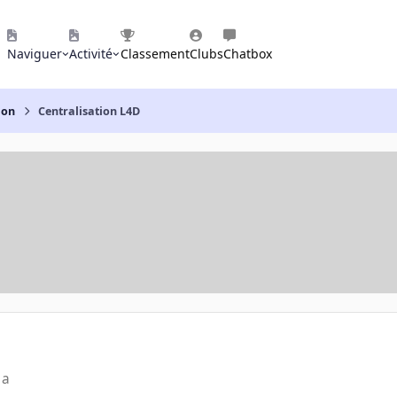
Naviguer
Activité
Classement
Clubs
Chatbox
ion
Centralisation L4D
 a