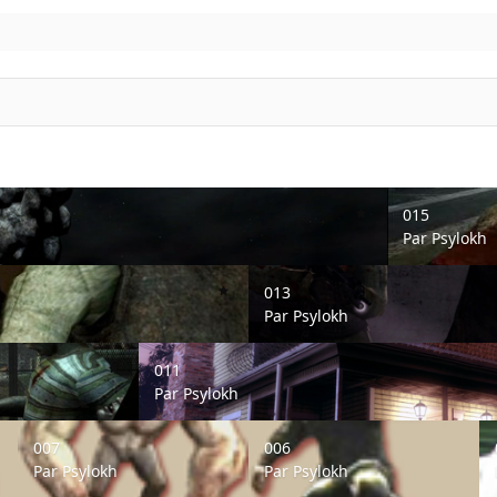
015
015
Par
Psylokh
013
013
Par
Psylokh
011
011
Par
Psylokh
007
006
00
007
006
Par
Psylokh
Par
Psylokh