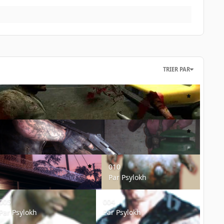
TRIER PAR
010
010
Par
Psylokh
5
004
005
004
Par
Psylokh
Par
Psylokh