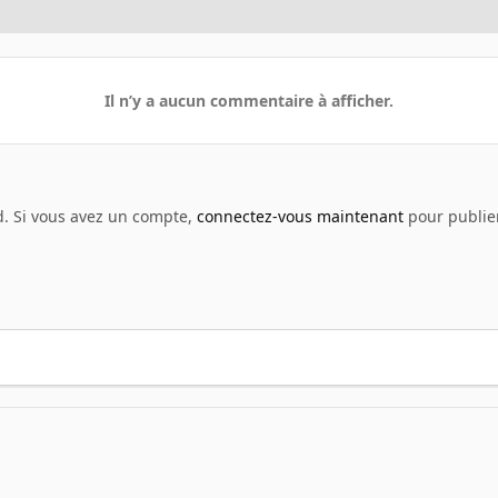
Il n’y a aucun commentaire à afficher.
d. Si vous avez un compte,
connectez-vous maintenant
pour publier
00116735559514_1402953733938593000_n