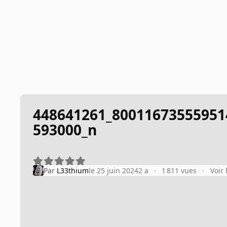
448641261_80011673555951
593000_n
Par
L33thium
le 25 juin 2024
2 a
1 811 vues
Voir