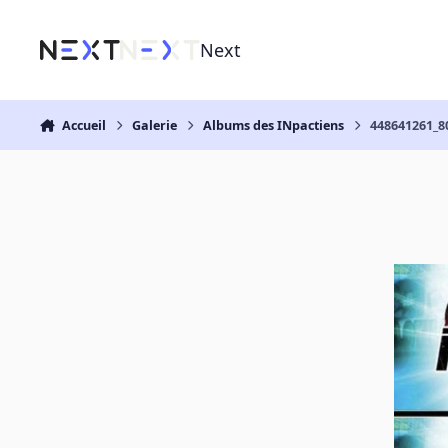
Aller au contenu
Next
Accueil
Galerie
Albums des INpactiens
448641261_8