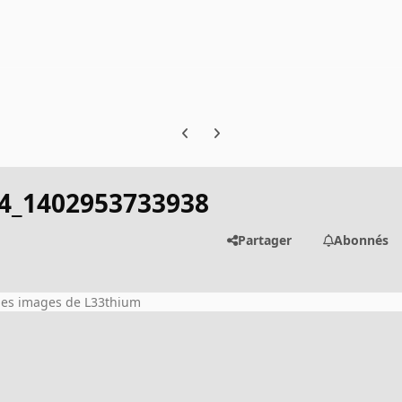
Previous carousel slide
Next carousel slide
4_1402953733938
Partager
Abonnés
 les images de L33thium