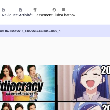
Naviguer
Activité
Classement
Clubs
Chatbox
00116735559514_1402953733938593000_n