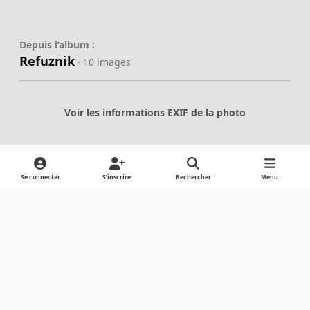
Depuis l’album :
Refuznik
· 10 images
Voir les informations EXIF de la photo
Se connecter
S’inscrire
Rechercher
Menu
Partager
Abonnés
Light Mode
Dark Mode
System Preference
Langue
Cookies