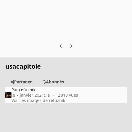
Previous carousel slide
Next carousel slide
usacapitole
Partager
Abonnés
Par
refuznik
le 7 janvier 2021
5 a
2 818 vues
Voir les images de refuznik