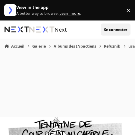
Aller au contenu
View in the app
×
Di
A better way to browse.
Learn more
.
Next
Se connecter
Accueil
Galerie
Albums des INpactiens
Refuznik
usa