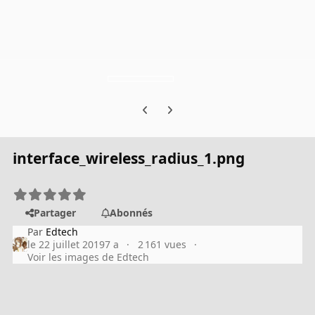
Previous carousel slide
Next carousel slide
interface_wireless_radius_1.png
Partager
Abonnés
Par
Edtech
le 22 juillet 2019
7 a
2 161 vues
Voir les images de Edtech