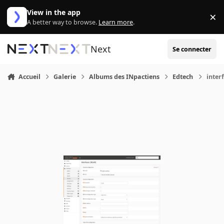
Aller au contenu
View in the app
×
Di
A better way to browse.
Learn more
.
Next
Se connecter
Accueil
Galerie
Albums des INpactiens
Edtech
inter