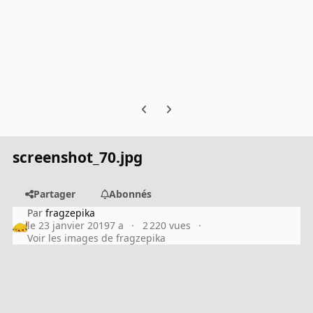
Previous carousel slide
Next carousel slide
screenshot_70.jpg
Partager
Abonnés
Par
fragzepika
le 23 janvier 2019
7 a
2 220 vues
Voir les images de fragzepika