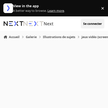
Aller au contenu
View in the app
×
Di
A better way to browse.
Learn more
.
Next
Se connecter
Accueil
Galerie
Illustrations de sujets
jeux vidéo (screen