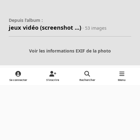
Depuis l’album :
jeux vidéo (screenshot ...)
· 53 images
Voir les informations EXIF de la photo
Se connecter
S’inscrire
Rechercher
Menu
Partager
Abonnés
Light Mode
Dark Mode
System Preference
Langue
Cookies