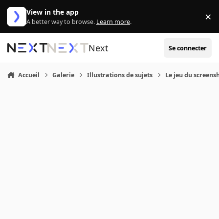
Aller au contenu
View in the app
×
Di
A better way to browse.
Learn more
.
Next
Se connecter
Accueil
Galerie
Illustrations de sujets
Le jeu du screensh