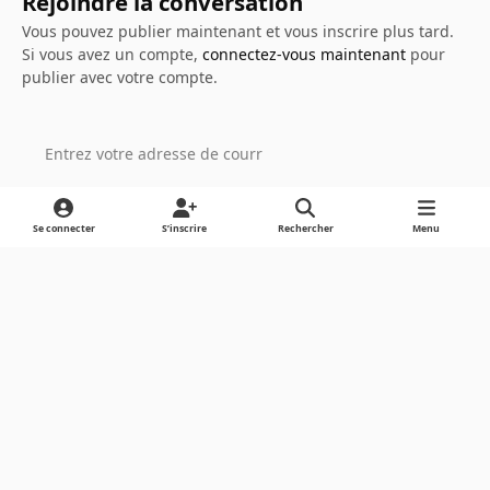
Rejoindre la conversation
Vous pouvez publier maintenant et vous inscrire plus tard.
Si vous avez un compte,
connectez-vous maintenant
pour
publier avec votre compte.
Ajouter un commentaire…
Se connecter
S’inscrire
Rechercher
Menu
Light Mode
Dark Mode
System Preference
Langue
Cookies
Powered by
Invision Community