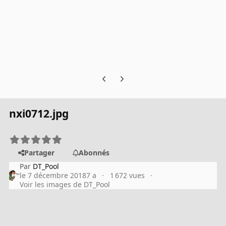
Previous carousel slide
Next carousel slide
nxi0712.jpg
Partager
Abonnés
Par
DT_Pool
le 7 décembre 2018
7 a
1 672 vues
Voir les images de DT_Pool