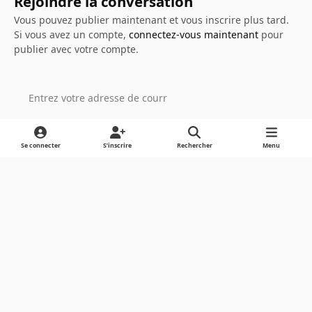
Rejoindre la conversation
Vous pouvez publier maintenant et vous inscrire plus tard.
Si vous avez un compte,
connectez-vous maintenant
pour
publier avec votre compte.
Ajouter un commentaire…
Se connecter
S’inscrire
Rechercher
Menu
Light Mode
Dark Mode
System Preference
Langue
Cookies
Powered by
Invision Community