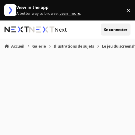
Aller au contenu
View in the app
×
Di
A better way to browse.
Learn more
.
Next
Se connecter
Accueil
Galerie
Illustrations de sujets
Le jeu du screensh