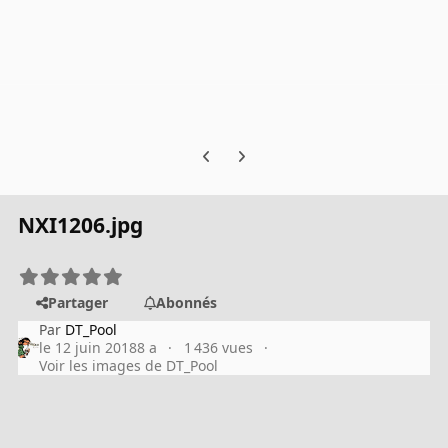
Previous carousel slide
Next carousel slide
NXI1206.jpg
Partager
Abonnés
Par
DT_Pool
le 12 juin 2018
8 a
1 436 vues
Voir les images de DT_Pool