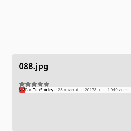
088.jpg
Par
TdbSpidey
le 28 novembre 2017
8 a
1 940 vues