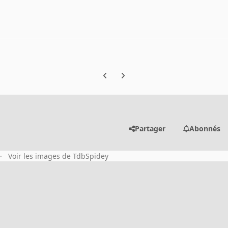
Previous carousel slide
Next carousel slide
Partager
Abonnés
Voir les images de TdbSpidey