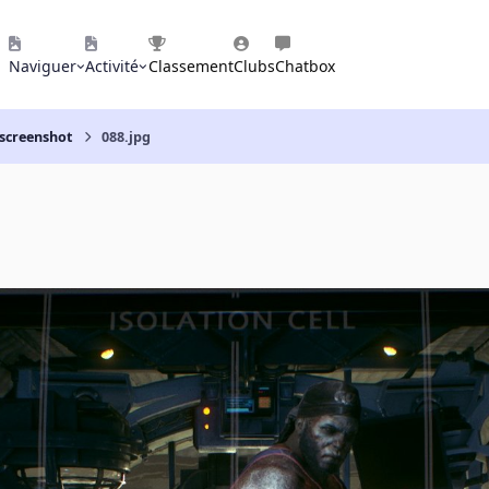
Naviguer
Activité
Classement
Clubs
Chatbox
 screenshot
088.jpg