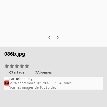
Previous carousel slide
Next carousel slide
086b.jpg
Partager
Abonnés
Par
TdbSpidey
le 26 septembre 2017
8 a
1 946 vues
Voir les images de TdbSpidey