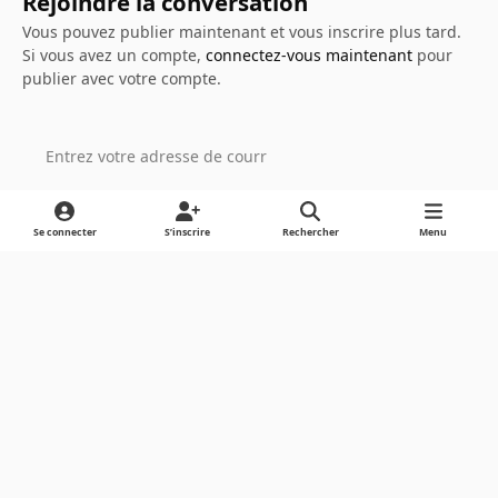
Rejoindre la conversation
Vous pouvez publier maintenant et vous inscrire plus tard.
Si vous avez un compte,
connectez-vous maintenant
pour
publier avec votre compte.
Ajouter un commentaire…
Se connecter
S’inscrire
Rechercher
Menu
Light Mode
Dark Mode
System Preference
Langue
Cookies
Powered by
Invision Community