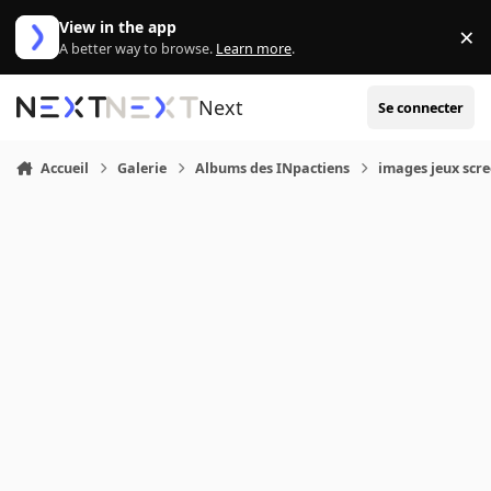
Aller au contenu
View in the app
×
Di
A better way to browse.
Learn more
.
Next
Se connecter
Accueil
Galerie
Albums des INpactiens
images jeux scr