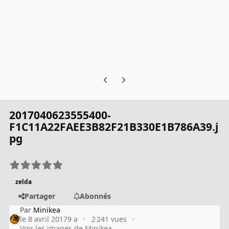
Previous carousel slide
Next carousel slide
2017040623555400-
F1C11A22FAEE3B82F21B330E1B786A39.j
pg
zelda
Partager
Abonnés
Par
Minikea
le 8 avril 2017
9 a
2 241 vues
Voir les images de Minikea