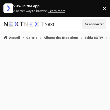
Aller au contenu
View in the app
×
Di
A better way to browse.
Learn more
.
Next
Se connecter
Accueil
Galerie
Albums des INpactiens
Zelda BOTW