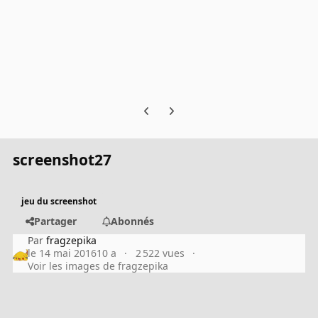
Previous carousel slide
Next carousel slide
screenshot27
jeu du screenshot
Partager
Abonnés
Par
fragzepika
le 14 mai 2016
10 a
2 522 vues
Voir les images de fragzepika