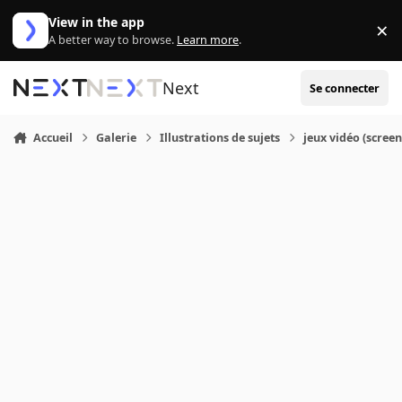
Aller au contenu
View in the app
×
Di
A better way to browse.
Learn more
.
Next
Se connecter
Accueil
Galerie
Illustrations de sujets
jeux vidéo (screen