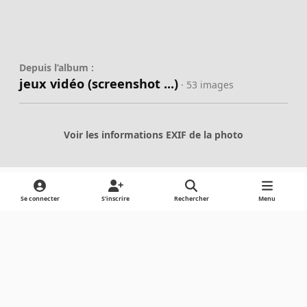
Depuis l’album :
jeux vidéo (screenshot ...)
· 53 images
Voir les informations EXIF de la photo
Se connecter
S’inscrire
Rechercher
Menu
Partager
Abonnés
Light Mode
Dark Mode
System Preference