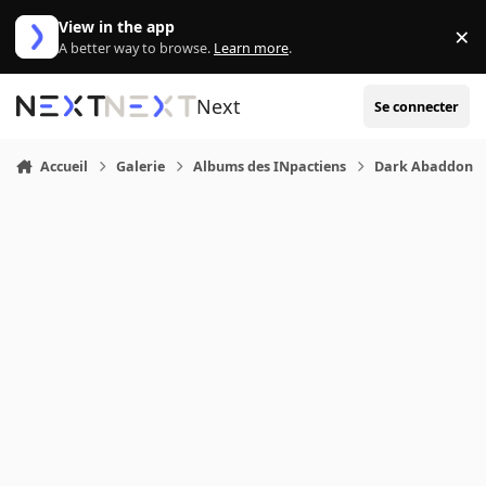
Aller au contenu
View in the app
×
Di
A better way to browse.
Learn more
.
Next
Se connecter
Accueil
Galerie
Albums des INpactiens
Dark Abaddon