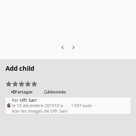
Previous carousel slide
Next carousel slide
Add child
Partager
Abonnés
Par
Ulfr Sarr
le 10 décembre 2015
10 a
1 597 vues
Voir les images de Ulfr Sarr