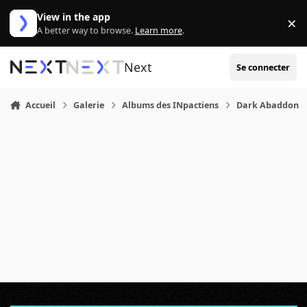
Aller au contenu
View in the app
×
Di
A better way to browse.
Learn more
.
Next
Se connecter
Accueil
Galerie
Albums des INpactiens
Dark Abaddon