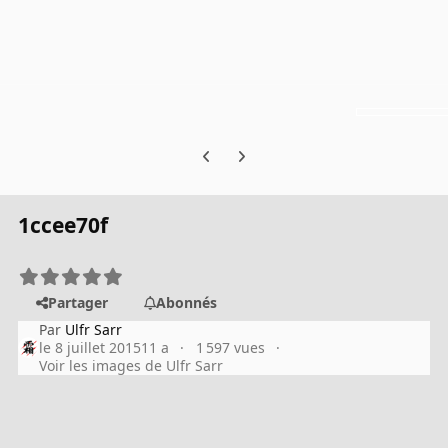
Previous carousel slide
Next carousel slide
1ccee70f
Partager
Abonnés
Par
Ulfr Sarr
le 8 juillet 2015
11 a
1 597 vues
Voir les images de Ulfr Sarr