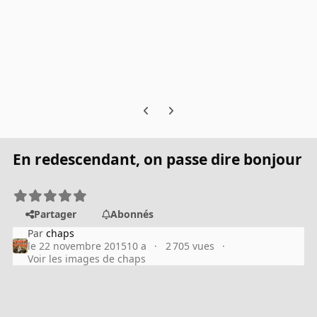
Previous carousel slide
Next carousel slide
En redescendant, on passe dire bonjour
Partager
Abonnés
Par
chaps
le 22 novembre 2015
10 a
2 705 vues
Voir les images de chaps