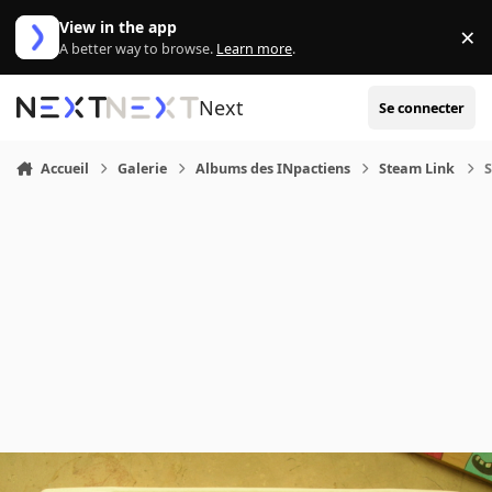
Aller au contenu
View in the app
×
Di
A better way to browse.
Learn more
.
Next
Se connecter
Accueil
Galerie
Albums des INpactiens
Steam Link
S