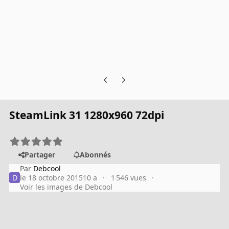
Previous carousel slide
Next carousel slide
SteamLink 31 1280x960 72dpi
Partager
Abonnés
Par
Debcool
le 18 octobre 2015
10 a
1 546 vues
Voir les images de Debcool