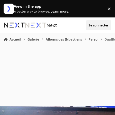
Aller au contenu
View in the app
×
Di
A better way to browse.
Learn more
.
Next
Se connecter
Accueil
Galerie
Albums des INpactiens
Perso
DualB