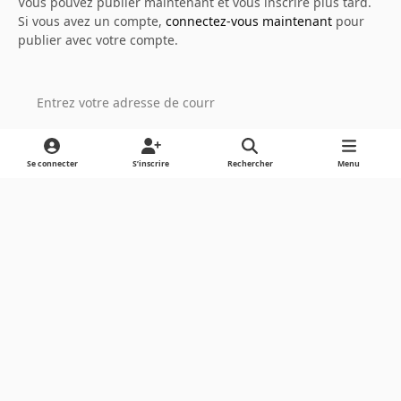
Vous pouvez publier maintenant et vous inscrire plus tard.
Si vous avez un compte,
connectez-vous maintenant
pour
publier avec votre compte.
Ajouter un commentaire…
Se connecter
S’inscrire
Rechercher
Menu
Light Mode
Dark Mode
System Preference
Langue
Cookies
Powered by
Invision Community