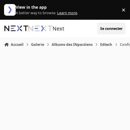
Aller au contenu
View in the app
×
Di
A better way to browse.
Learn more
.
Next
Se connecter
Accueil
Galerie
Albums des INpactiens
Edtech
Confi