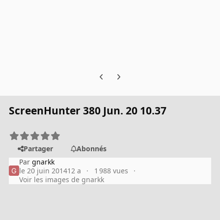
Previous carousel slide
Next carousel slide
ScreenHunter 380 Jun. 20 10.37
Partager
Abonnés
Par
gnarkk
le 20 juin 2014
12 a
1 988 vues
Voir les images de gnarkk