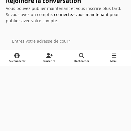
Rejoindre la conversation
Vous pouvez publier maintenant et vous inscrire plus tard.
Si vous avez un compte,
connectez-vous maintenant
pour
publier avec votre compte.
Ajouter un commentaire…
Se connecter
S’inscrire
Rechercher
Menu
Light Mode
Dark Mode
System Preference
Langue
Cookies
Powered by
Invision Community