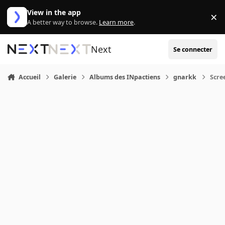
Aller au contenu
View in the app
×
Di
A better way to browse.
Learn more
.
Next
Se connecter
Accueil
Galerie
Albums des INpactiens
gnarkk
Scre