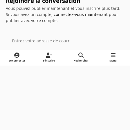
Rejoindre la conversation
Vous pouvez publier maintenant et vous inscrire plus tard.
Si vous avez un compte,
connectez-vous maintenant
pour
publier avec votre compte.
Ajouter un commentaire…
Se connecter
S’inscrire
Rechercher
Menu
Light Mode
Dark Mode
System Preference
Langue
Cookies
Powered by
Invision Community