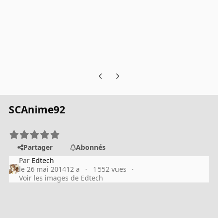
Previous carousel slide
Next carousel slide
SCAnime92
Partager
Abonnés
Par
Edtech
le 26 mai 2014
12 a
1 552 vues
Voir les images de Edtech