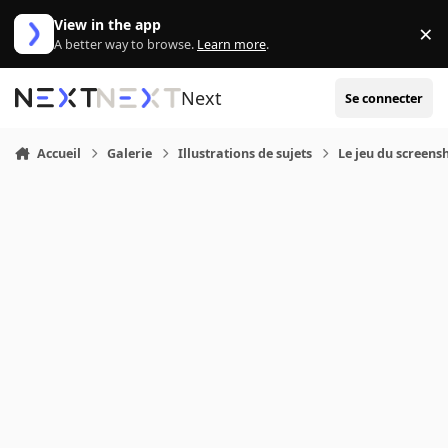
Aller au contenu
View in the app
×
Di
A better way to browse.
Learn more
.
Next
Se connecter
Accueil
Galerie
Illustrations de sujets
Le jeu du screens