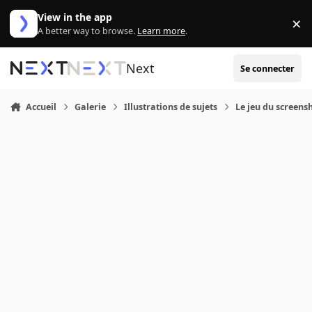
Aller au contenu
View in the app
×
Di
A better way to browse.
Learn more
.
Next
Se connecter
Accueil
Galerie
Illustrations de sujets
Le jeu du screens