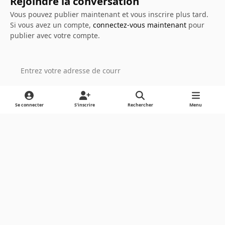
Rejoindre la conversation
Vous pouvez publier maintenant et vous inscrire plus tard.
Si vous avez un compte,
connectez-vous maintenant
pour
publier avec votre compte.
Ajouter un commentaire…
Se connecter
S’inscrire
Rechercher
Menu
Light Mode
Dark Mode
System Preference
Langue
Cookies
Powered by
Invision Community