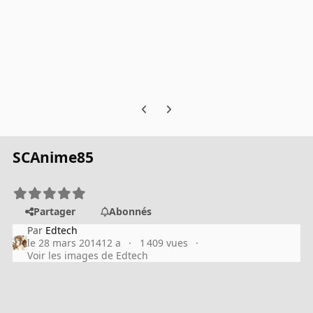
Previous carousel slide
Next carousel slide
SCAnime85
Partager
Abonnés
Par
Edtech
le 28 mars 2014
12 a
1 409 vues
Voir les images de Edtech