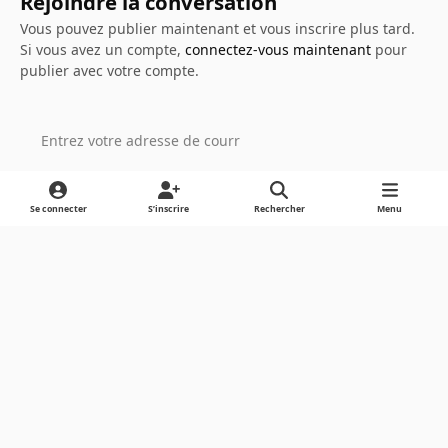
Rejoindre la conversation
Vous pouvez publier maintenant et vous inscrire plus tard.
Si vous avez un compte,
connectez-vous maintenant
pour
publier avec votre compte.
Ajouter un commentaire…
Se connecter
S’inscrire
Rechercher
Menu
Light Mode
Dark Mode
System Preference
Langue
Cookies
Powered by
Invision Community