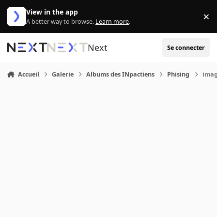
Aller au contenu
View in the app
×
Di
A better way to browse.
Learn more
.
Next
Se connecter
Accueil
Galerie
Albums des INpactiens
Phising
imag