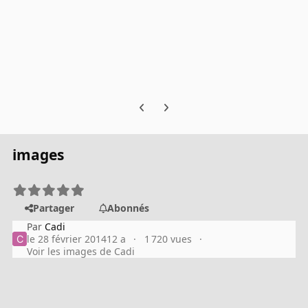
Previous carousel slide
Next carousel slide
images
Partager
Abonnés
Par
Cadi
le 28 février 2014
12 a
1 720 vues
Voir les images de Cadi