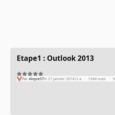
Etape1 : Outlook 2013
Par
Aloyse57
le 27 janvier 2014
12 a
1 644 vues
V