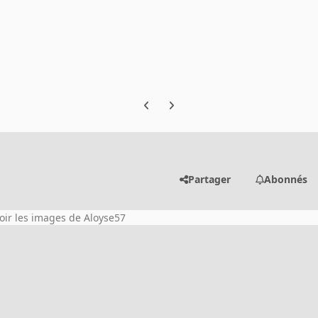
Previous carousel slide
Next carousel slide
Partager
Abonnés
oir les images de Aloyse57