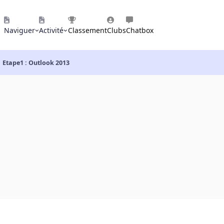
Naviguer
Activité
Classement
Clubs
Chatbox
Etape1 : Outlook 2013