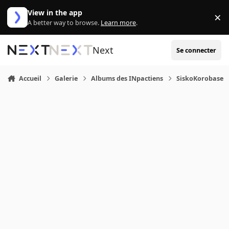
Aller au contenu
View in the app
×
Di
A better way to browse.
Learn more
.
Next
Se connecter
Accueil
Galerie
Albums des INpactiens
SiskoKorobase