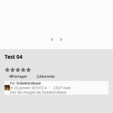
Previous carousel slide
Next carousel slide
Test 04
Partager
Abonnés
Par
SiskoKorobase
le 23 janvier 2014
12 a
2 627 vues
Voir les images de SiskoKorobase