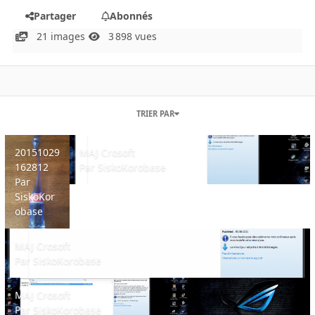
Partager
Abonnés
21 images
3 898 vues
TRIER PAR
20151029 162812
MAJ Crosoft
20151029
MAJ Crosoft
162812
Par
SiskoKorobase
Par
SiskoKor
obase
MAJ Crosoft
MAJ Crosoft
Par
SiskoKorobase
MAJ Crosoft
MAJ Crosoft
Par
SiskoKorobase