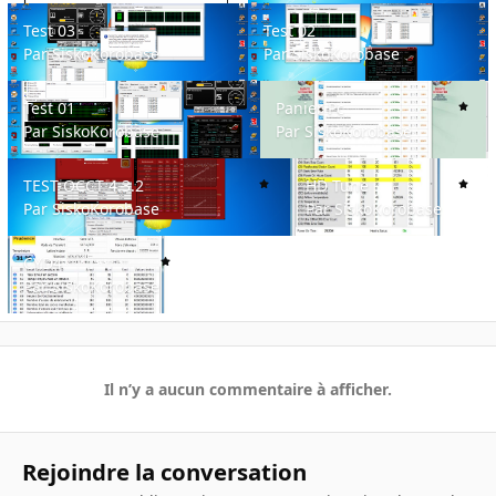
Test 03
Test 02
Test 03
Test 02
Par
SiskoKorobase
Par
SiskoKorobase
Test 01
Panier Pc
Test 01
Panier Pc
Par
SiskoKorobase
Par
SiskoKorobase
TEST OCCT 4.3.2
HD Tune
TEST OCCT 4.3.2
HD Tune
Par
SiskoKorobase
Par
SiskoKorobase
CYD4
CYD4
Par
SiskoKorobase
Il n’y a aucun commentaire à afficher.
Rejoindre la conversation