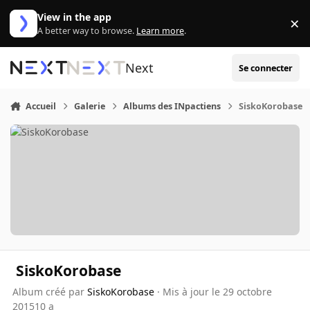
Aller au contenu
View in the app
×
Di
A better way to browse.
Learn more
.
Next
Se connecter
Accueil
Galerie
Albums des INpactiens
SiskoKorobase
SiskoKorobase
Album créé par
SiskoKorobase
· Mis à jour
le 29 octobre
2015
10 a