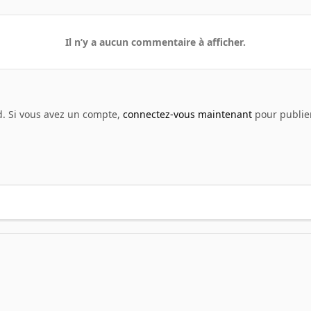
Il n’y a aucun commentaire à afficher.
d. Si vous avez un compte,
connectez-vous maintenant
pour publier
enshot - Films
cin201401