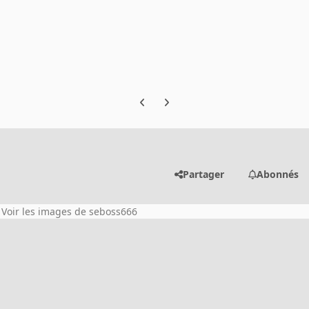
Previous carousel slide
Next carousel slide
Partager
Abonnés
Voir les images de seboss666