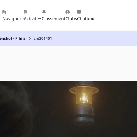
Naviguer
Activité
Classement
Clubs
Chatbox
enshot - Films
cin201401