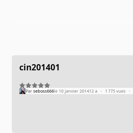
cin201401
Par
seboss666
le 10 janvier 2014
12 a
1 775 vues