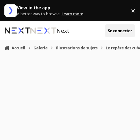
Aller au contenu
View in the app
×
Di
A better way to browse.
Learn more
.
Next
Se connecter
Accueil
Galerie
Illustrations de sujets
Le repère des cub