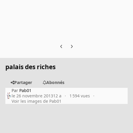
Previous carousel slide
Next carousel slide
palais des riches
Partager
Abonnés
Par
Pab01
le 26 novembre 2013
12 a
1 594 vues
Voir les images de Pab01