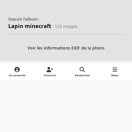
Depuis l’album :
Lapin minecraft
· 125 images
Voir les informations EXIF de la photo
Se connecter
S’inscrire
Rechercher
Menu
Partager
Abonnés
Light Mode
Dark Mode
System Preference
Langue
Cookies