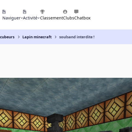
Naviguer
Activité
Classement
Clubs
Chatbox
 cubeurs
Lapin minecraft
soulsand interdite !