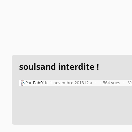
soulsand interdite !
Par
Pab01
le 1 novembre 2013
12 a
1 564 vues
V