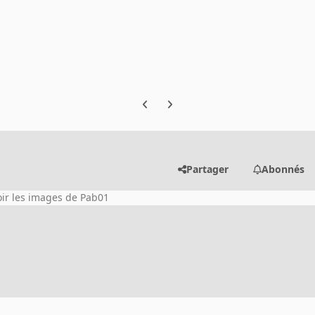
Previous carousel slide
Next carousel slide
Partager
Abonnés
oir les images de Pab01