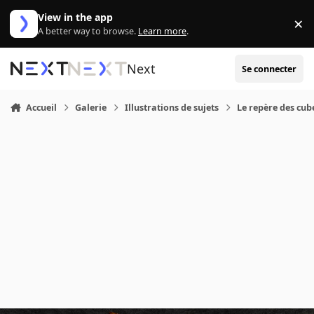
Aller au contenu
View in the app
×
Di
A better way to browse.
Learn more
.
Next
Se connecter
Accueil
Galerie
Illustrations de sujets
Le repère des cub