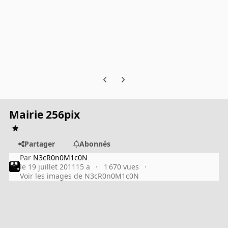
Previous carousel slide
Next carousel slide
Mairie 256pix
Partager
Abonnés
Par
N3cR0n0M1c0N
le 19 juillet 2011
15 a
1 670 vues
Voir les images de N3cR0n0M1c0N