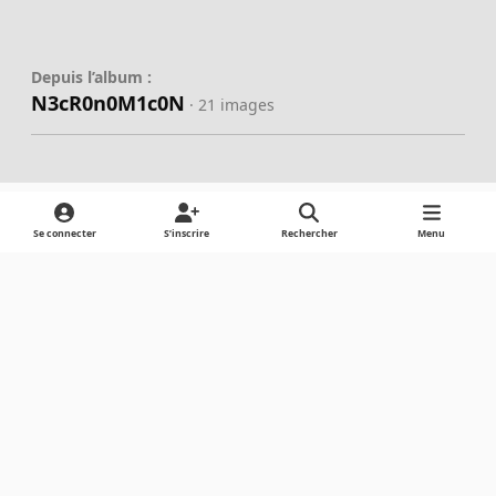
Depuis l’album :
N3cR0n0M1c0N
· 21 images
Se connecter
S’inscrire
Rechercher
Menu
Partager
Abonnés
Light Mode
Dark Mode
System Preference
Langue
Cookies
Powered by
Invision Community