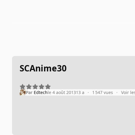
SCAnime30
Par
Edtech
le 4 août 2013
13 a
1 547 vues
Voir l