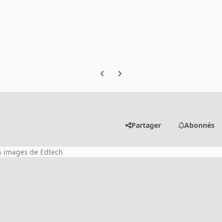
Previous carousel slide
Next carousel slide
Partager
Abonnés
es images de Edtech