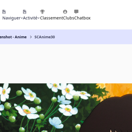
Naviguer
Activité
Classement
Clubs
Chatbox
eenshot - Anime
SCAnime30