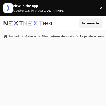
Aller au contenu
View in the app
×
Di
A better way to browse.
Learn more
.
Next
Se connecter
Accueil
Galerie
Illustrations de sujets
Le jeu du screensh