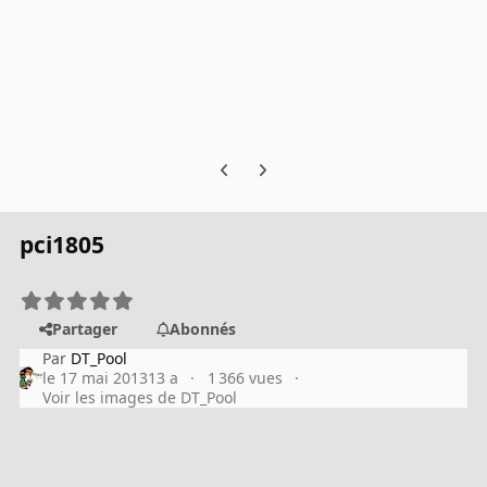
Previous carousel slide
Next carousel slide
pci1805
Partager
Abonnés
Par
DT_Pool
le 17 mai 2013
13 a
1 366 vues
Voir les images de DT_Pool