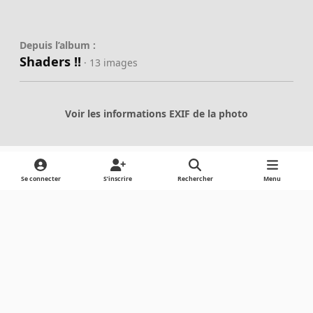
Depuis l’album :
Shaders !!
· 13 images
Voir les informations EXIF de la photo
Se connecter
S’inscrire
Rechercher
Menu
Partager
Abonnés
Light Mode
Dark Mode
System Preference
Langue
Cookies