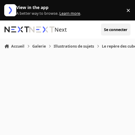
Aller au contenu
View in the app
×
Di
A better way to browse.
Learn more
.
Next
Se connecter
Accueil
Galerie
Illustrations de sujets
Le repère des cub