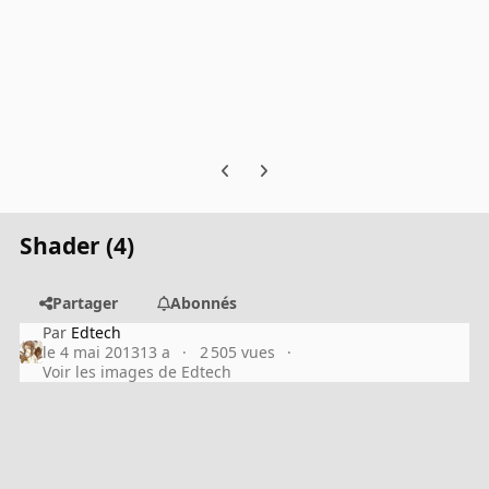
Previous carousel slide
Next carousel slide
Shader (4)
Partager
Abonnés
Par
Edtech
le 4 mai 2013
13 a
2 505 vues
Voir les images de Edtech