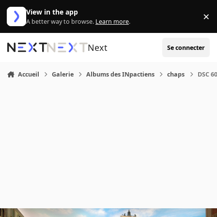
Aller au contenu
View in the app
×
Di
A better way to browse.
Learn more
.
Next
Se connecter
Accueil
Galerie
Albums des INpactiens
chaps
DSC 6