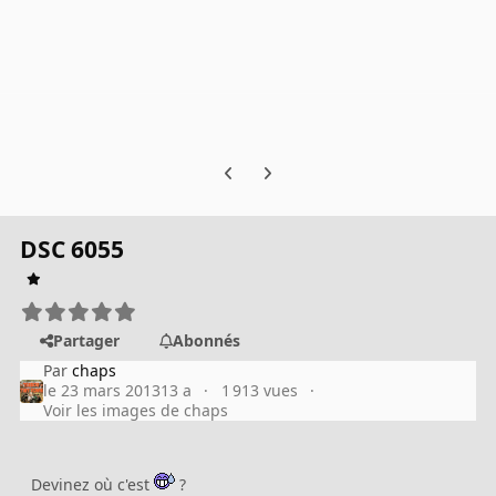
Previous carousel slide
Next carousel slide
DSC 6055
Partager
Abonnés
Par
chaps
le 23 mars 2013
13 a
1 913 vues
Voir les images de chaps
Devinez où c'est
?