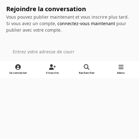
Rejoindre la conversation
Vous pouvez publier maintenant et vous inscrire plus tard.
Si vous avez un compte,
connectez-vous maintenant
pour
publier avec votre compte.
Ajouter un commentaire…
Se connecter
S’inscrire
Rechercher
Menu
Light Mode
Dark Mode
System Preference
Langue
Cookies
Powered by
Invision Community