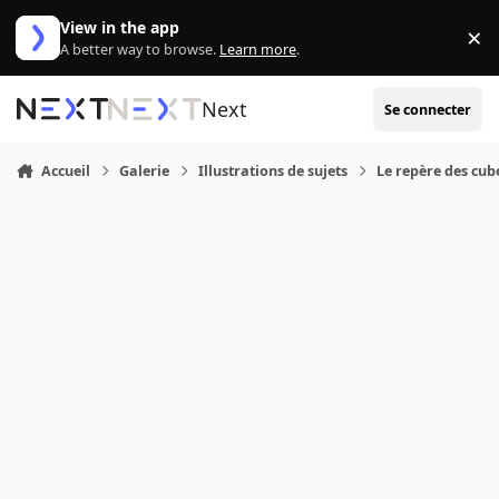
Aller au contenu
View in the app
×
Di
A better way to browse.
Learn more
.
Next
Se connecter
Accueil
Galerie
Illustrations de sujets
Le repère des cub