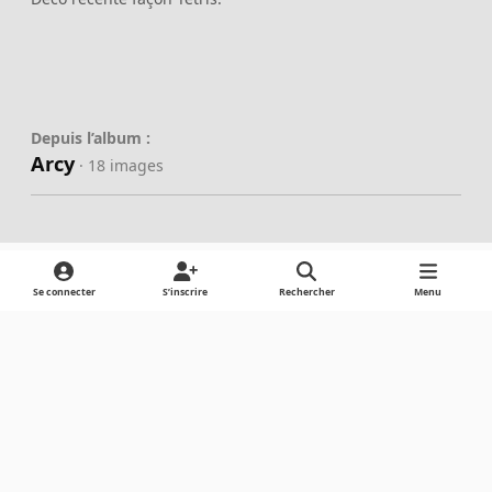
Depuis l’album :
Arcy
· 18 images
Se connecter
S’inscrire
Rechercher
Menu
Partager
Abonnés
Light Mode
Dark Mode
System Preference
Langue
Cookies