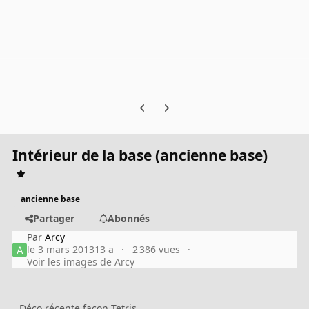
Previous carousel slide
Next carousel slide
Intérieur de la base (ancienne base)
ancienne base
Partager
Abonnés
Par
Arcy
le 3 mars 2013
13 a
2 386 vues
Voir les images de Arcy
Déco récente façon Tetris.