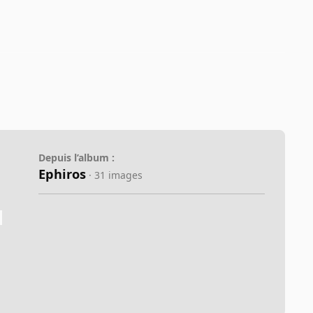
Depuis l’album :
Ephiros
· 31 images