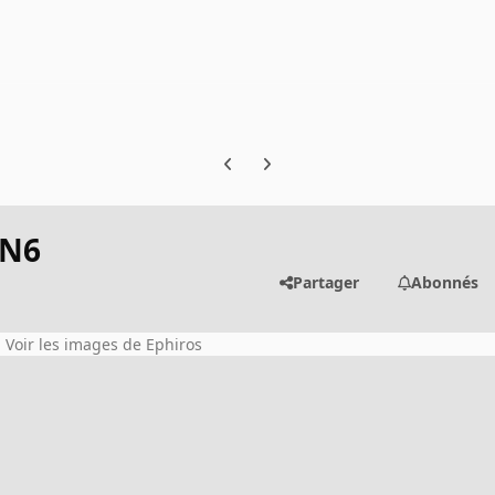
Previous carousel slide
Next carousel slide
IN6
Partager
Abonnés
Voir les images de Ephiros