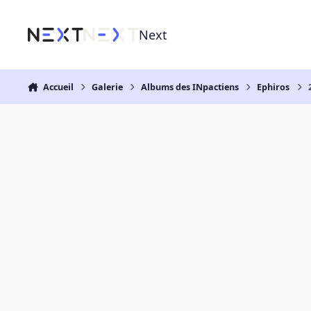
Aller au contenu
Next
Accueil
Galerie
Albums des INpactiens
Ephiros