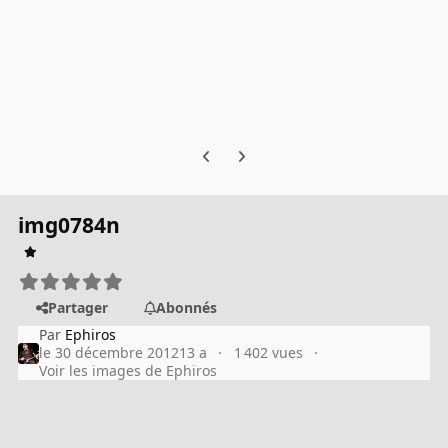
Previous carousel slide
Next carousel slide
img0784n
Partager
Abonnés
Par
Ephiros
le 30 décembre 2012
13 a
1 402 vues
Voir les images de Ephiros