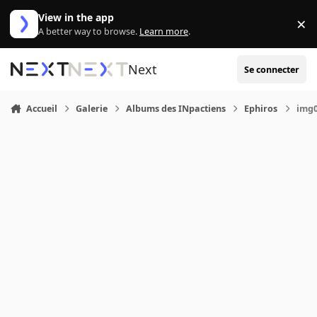
Aller au contenu
View in the app
×
Di
A better way to browse.
Learn more
.
Next
Se connecter
Accueil
Galerie
Albums des INpactiens
Ephiros
img