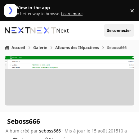
Aller au contenu
View in the app
×
Di
A better way to browse.
Learn more
.
Next
Se connecter
Accueil
Galerie
Albums des INpactiens
Seboss666
Seboss666
Album créé par
seboss666
· Mis à jour
le 15 août 2015
10 a