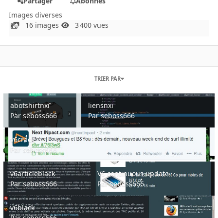
Partager
Abonnés
Images diverses
16 images
3 400 vues
TRIER PAR
abotshirtnxi
liensnxi
abotshirtnxi
liensnxi
Par
seboss666
Par
seboss666
v6crack
v6crack
Par
seboss666
v6articleblack
V6 continuous update
v6articleblack
V6 continuous update
Par
seboss666
Par
seboss666
v6black
v6black
Par
seboss666