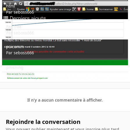
html
html
Par
seboss666
Fec free
Fec free
Par
seboss666
pcicomm
pcicomm
Par
seboss666
phishing
phishing
Par
seboss666
Il n’y a aucun commentaire à afficher.
Rejoindre la conversation
Vous pouvez publier maintenant et vous inscrire plus tard.