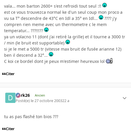
vala... mon barton 2600+ s'est refroidi tout seul :!!
est ce vous trouvezca normal ke d'un seul coup mon proco a
vu sa T° descendre de 43°C en Idl a 35° en Idl...
???? j'y
compren rien meme avec un thermometre c le mem
temperatur... ???!!!??
ya un volacno 11 (dont j'ai retiré la grille) et il tourne a 3000 tr
/ min (le bruit est supportable)
si je le met a 5000 tr (vitesse max bruit de fusée arianne 12)
ben il descend a 32°...
C koi ce bordel dont je peux m'estimer heureuxx lol
Citer
Dark26
Ancien
Posté(e)
le 27 octobre 2003
22 a
tu as pas flashé ton bios ???
Citer