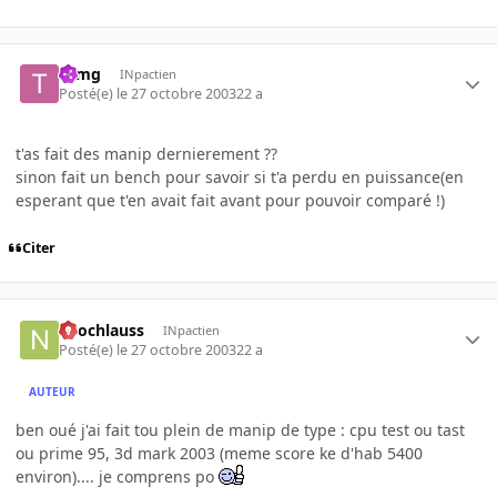
tomg
INpactien
Posté(e)
le 27 octobre 2003
22 a
t'as fait des manip dernierement ??
sinon fait un bench pour savoir si t'a perdu en puissance(en
esperant que t'en avait fait avant pour pouvoir comparé !)
Citer
neochlauss
INpactien
Posté(e)
le 27 octobre 2003
22 a
AUTEUR
ben oué j'ai fait tou plein de manip de type : cpu test ou tast
ou prime 95, 3d mark 2003 (meme score ke d'hab 5400
environ).... je comprens po