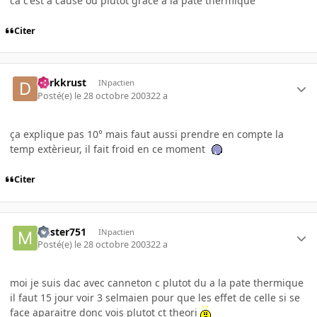
ca c'est a cause ou plutot grace a la pate thermique
Citer
darkkrust
INpactien
Posté(e)
le 28 octobre 2003
22 a
ça explique pas 10° mais faut aussi prendre en compte la
temp extèrieur, il fait froid en ce moment
Citer
mister751
INpactien
Posté(e)
le 28 octobre 2003
22 a
moi je suis dac avec canneton c plutot du a la pate thermique
il faut 15 jour voir 3 selmaien pour que les effet de celle si se
face aparaitre donc vois plutot ct theori