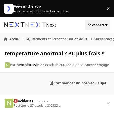
Aller au contenu
View in the app
×
Di
A better way to browse.
Learn more
.
Next
Se connecter
Accueil
Ajustements et Personnalisation de PC
Surcadença
temperature anormal ? PC plus frais !!
Par
neochlauss
le 27 octobre 2003
22 a
dans
Surcadençage
Commencer un nouveau sujet
neochlauss
INpactien
Posté(e)
le 27 octobre 2003
22 a