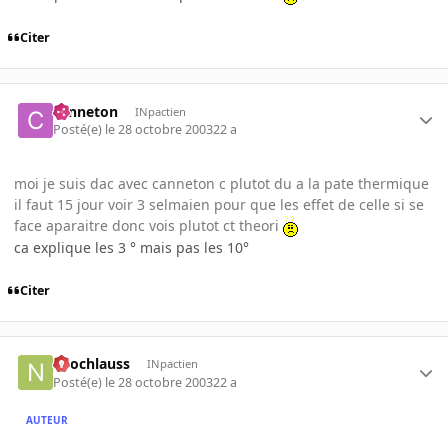
Citer
canneton
INpactien
Posté(e)
le 28 octobre 2003
22 a
moi je suis dac avec canneton c plutot du a la pate thermique
il faut 15 jour voir 3 selmaien pour que les effet de celle si se
face aparaitre donc vois plutot ct theori
ca explique les 3 ° mais pas les 10°
Citer
neochlauss
INpactien
Posté(e)
le 28 octobre 2003
22 a
AUTEUR