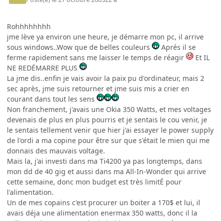
Rohhhhhhhh
jme lève ya environ une heure, je démarre mon pc, il arrive
sous windows..Wow que de belles couleurs
Aprés il se
ferme rapidement sans me laisser le temps de réagir
Et IL
NE REDÉMARRE PLUS
La jme dis..enfin je vais avoir la paix pu d'ordinateur, mais 2
sec après, jme suis retourner et jme suis mis a crier en
courant dans tout les sens
Non franchement, j'avais une Okia 350 Watts, et mes voltages
devenais de plus en plus pourris et je sentais le cou venir, je
le sentais tellement venir que hier j'ai essayer le power supply
de l'ordi a ma copine pour être sur que s'était le mien qui me
donnais des mauvais voltage.
Mais la, j'ai investi dans ma Ti4200 ya pas longtemps, dans
mon dd de 40 gig et aussi dans ma All-In-Wonder qui arrive
cette semaine, donc mon budget est très limitÉ pour
l'alimentation.
Un de mes copains c'est procurer un boiter a 170$ et lui, il
avais déja une alimentation enermax 350 watts, donc il la