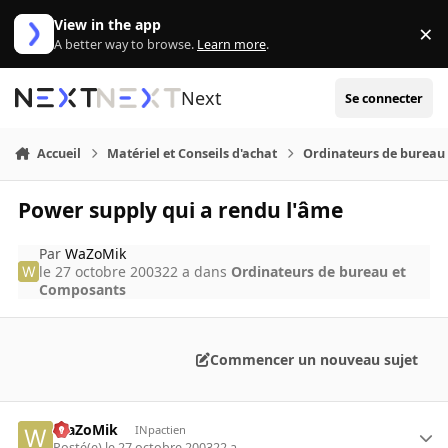
Aller au contenu
View in the app
×
Di
A better way to browse.
Learn more
.
Next
Se connecter
Accueil
Matériel et Conseils d'achat
Ordinateurs de bureau
Power supply qui a rendu l'âme
Par
WaZoMik
le 27 octobre 2003
22 a
dans
Ordinateurs de bureau et
Composants
Commencer un nouveau sujet
WaZoMik
INpactien
Posté(e)
le 27 octobre 2003
22 a