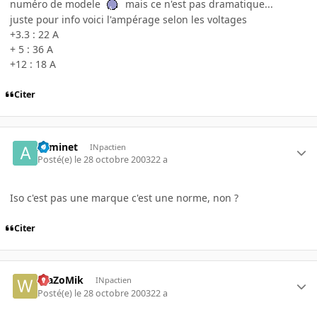
numéro de modele
mais ce n'est pas dramatique...
juste pour info voici l'ampérage selon les voltages
+3.3 : 22 A
+ 5 : 36 A
+12 : 18 A
Citer
Arminet
INpactien
Posté(e)
le 28 octobre 2003
22 a
Iso c'est pas une marque c'est une norme, non ?
Citer
WaZoMik
INpactien
Posté(e)
le 28 octobre 2003
22 a