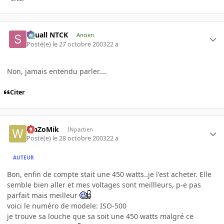
Squall NTCK
Ancien
Posté(e)
le 27 octobre 2003
22 a
Non, jamais entendu parler....
Citer
WaZoMik
INpactien
Posté(e)
le 28 octobre 2003
22 a
AUTEUR
Bon, enfin de compte stait une 450 watts..je l'est acheter. Elle
semble bien aller et mes voltages sont meillleurs, p-e pas
parfait mais meilleur
voici le numéro de modele: ISO-500
je trouve sa louche que sa soit une 450 watts malgré ce