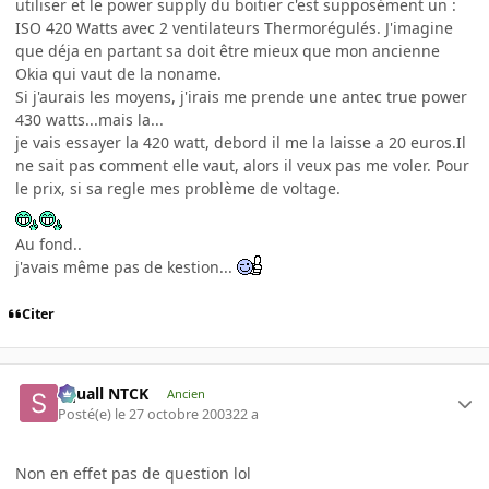
utiliser et le power supply du boitier c'est supposément un :
ISO 420 Watts avec 2 ventilateurs Thermorégulés. J'imagine
que déja en partant sa doit être mieux que mon ancienne
Okia qui vaut de la noname.
Si j'aurais les moyens, j'irais me prende une antec true power
430 watts...mais la...
je vais essayer la 420 watt, debord il me la laisse a 20 euros.Il
ne sait pas comment elle vaut, alors il veux pas me voler. Pour
le prix, si sa regle mes problème de voltage.
Au fond..
j'avais même pas de kestion...
Citer
Squall NTCK
Ancien
Posté(e)
le 27 octobre 2003
22 a
Non en effet pas de question lol