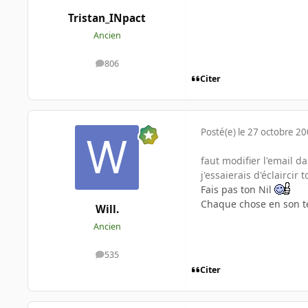
Tristan_INpact
Ancien
806
messages
Citer
Posté(e)
le 27 octobre 2
faut modifier l'email d
j'essaierais d'éclaircir t
Fais pas ton Nil
Chaque chose en son te
Will.
Ancien
535
messages
Citer