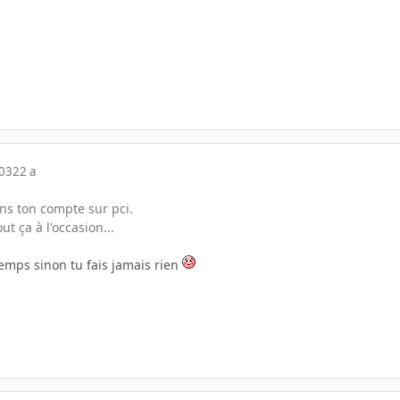
003
22 a
ans ton compte sur pci.
out ça à l'occasion...
mps sinon tu fais jamais rien