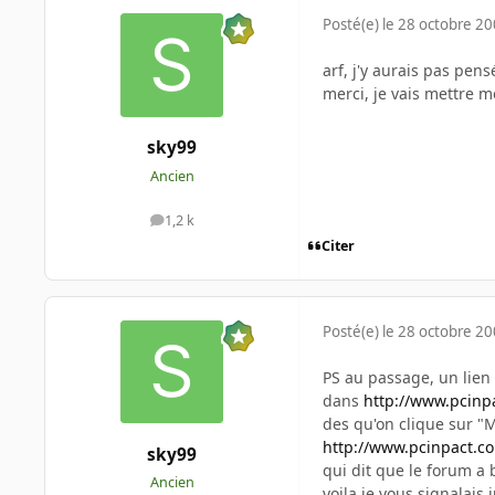
Posté(e)
le 28 octobre 2
arf, j'y aurais pas pensé
merci, je vais mettre m
sky99
Ancien
1,2 k
messages
Citer
Posté(e)
le 28 octobre 2
PS au passage, un lien a
dans
http://www.pcinp
des qu'on clique sur "
http://www.pcinpact.c
sky99
qui dit que le forum a 
Ancien
voila je vous signalais