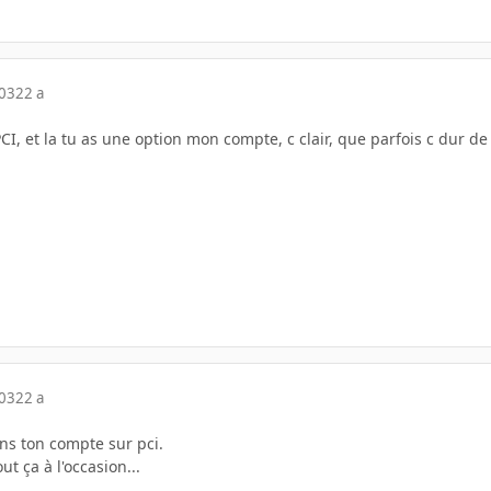
003
22 a
r PCI, et la tu as une option mon compte, c clair, que parfois c dur d
003
22 a
ans ton compte sur pci.
out ça à l'occasion...