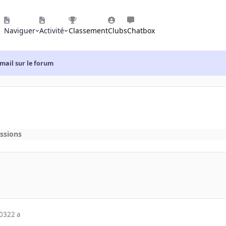
Naviguer
Activité
Classement
Clubs
Chatbox
mail sur le forum
ssions
003
22 a