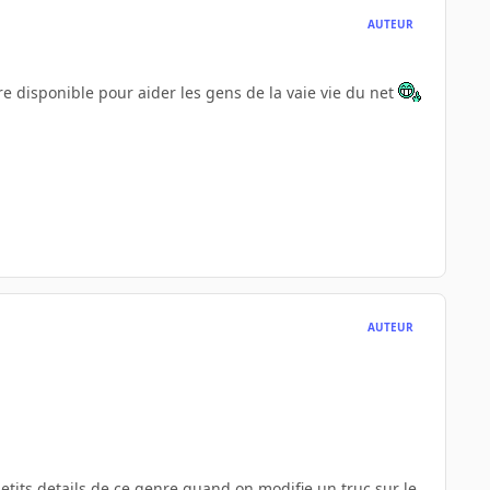
AUTEUR
re disponible pour aider les gens de la vaie vie du net
AUTEUR
 petits details de ce genre quand on modifie un truc sur le