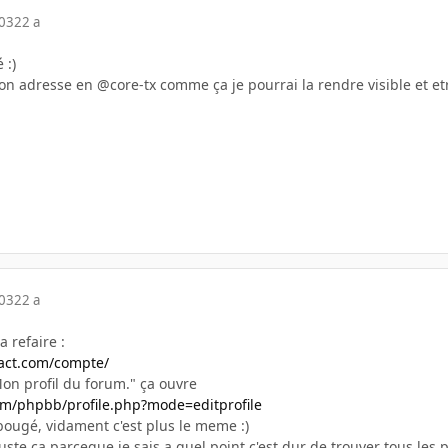
003
22 a
 :)
on adresse en @core-tx comme ça je pourrai la rendre visible et et
003
22 a
 refaire :
act.com/compte/
Mon profil du forum." ça ouvre
om/phpbb/profile.php?mode=editprofile
bougé, vidament c'est plus le meme :)
 juste ça parceque je sais a quel point c'est dur de trouver tous les