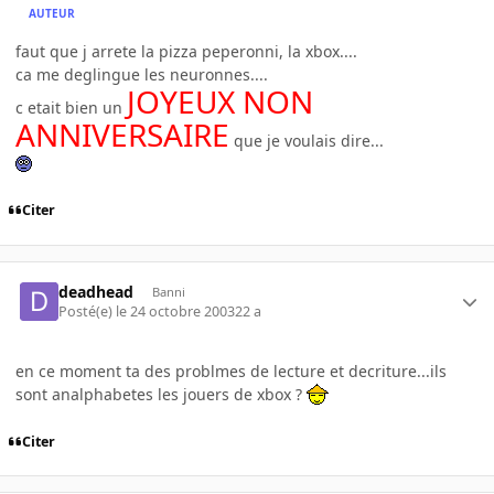
AUTEUR
faut que j arrete la pizza peperonni, la xbox....
ca me deglingue les neuronnes....
JOYEUX NON
c etait bien un
ANNIVERSAIRE
que je voulais dire...
Citer
deadhead
Banni
Posté(e)
le 24 octobre 2003
22 a
en ce moment ta des problmes de lecture et decriture...ils
sont analphabetes les jouers de xbox ?
Citer