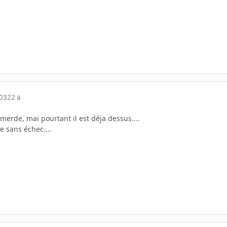
003
22 a
 merde, mai pourtant il est déja dessus....
e sans échec....