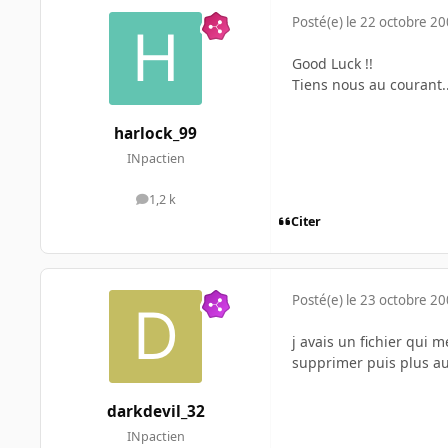
Posté(e)
le 22 octobre 2
Good Luck !!
Tiens nous au courant.
harlock_99
INpactien
1,2 k
messages
Citer
Posté(e)
le 23 octobre 2
j avais un fichier qui 
supprimer puis plus au
darkdevil_32
INpactien