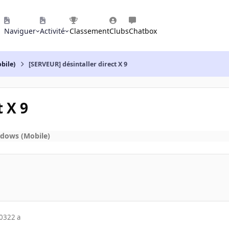
Naviguer
Activité
Classement
Clubs
Chatbox
bile)
[SERVEUR] désintaller direct X 9
t X 9
ndows (Mobile)
003
22 a