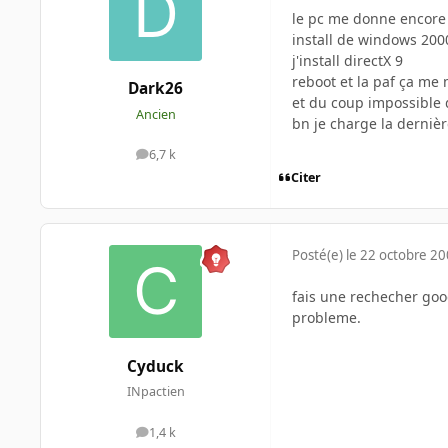
le pc me donne encore d
install de windows 200
j'install directX 9
reboot et la paf ça me 
Dark26
et du coup impossible d
Ancien
bn je charge la dernièr
6,7 k
messages
Citer
Posté(e)
le 22 octobre 2
fais une rechecher goog
probleme.
Cyduck
INpactien
1,4 k
messages