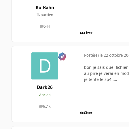
Ko-Bahn
INpactien
544
messages
Citer
Posté(e)
le 22 octobre 2
bon je sais quel fichier
au pire je verai en mod
je tente le sp4.....
Dark26
Ancien
6,7 k
messages
Citer