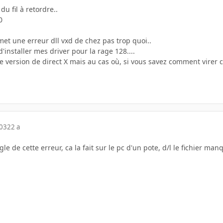
u fil à retordre..
0
met une erreur dll vxd de chez pas trop quoi..
'installer mes driver pour la rage 128....
e version de direct X mais au cas où, si vous savez comment virer c
003
22 a
le de cette erreur, ca la fait sur le pc d'un pote, d/l le fichier ma