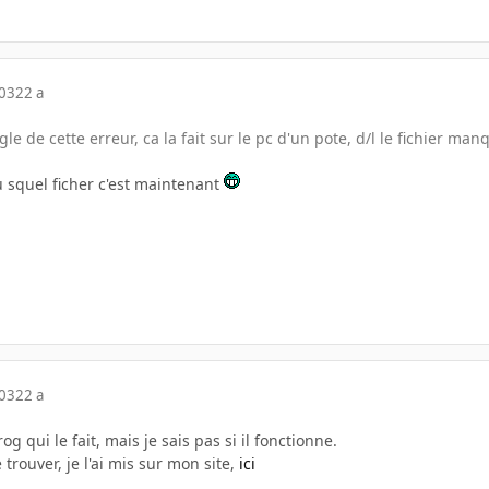
003
22 a
le de cette erreur, ca la fait sur le pc d'un pote, d/l le fichier ma
u squel ficher c'est maintenant
003
22 a
rog qui le fait, mais je sais pas si il fonctionne.
 trouver, je l'ai mis sur mon site,
ici