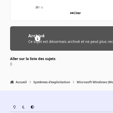
1 k
messages
Citer
Archivé
Ce sujet est désormais archivé et ne peut plus re
Aller sur la liste des sujets
Accueil
Systèmes d'exploitation
Microsoft Windows (Mo
Light Mode
Dark Mode
System Preference