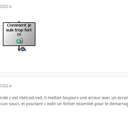
003
22 a
..
003
22 a
merde c est ntelcool.vxd, il mettait toujours une erreur avec un ecra
cun souci, et pourtant c eatit un fichier essentiel pour le demarr