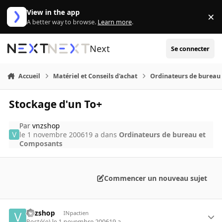
Aller au contenu
View in the app
×
Di
A better way to browse.
Learn more
.
Next
Se connecter
Accueil
Matériel et Conseils d'achat
Ordinateurs de bureau
Stockage d'un To+
Par
vnzshop
le 1 novembre 2006
19 a
dans
Ordinateurs de bureau et
Composants
Commencer un nouveau sujet
vnzshop
INpactien
Posté(e)
le 1 novembre 2006
19 a