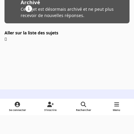
Archivé
Ce sujet est désormais archivé et ne peut plus
recevoir de nouvelles réponses.
Aller sur la liste des sujets
Light Mode
Dark Mode
System Preference
Se connecter
S’inscrire
Rechercher
Menu
Langue
Cookies
Powered by
Invision Community