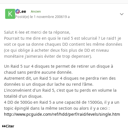
K-Lee
Ancien
Posté(e)
le 1 novembre 2006
19 a
Salut K-lee et merci de ta réponse,
Pourrait tu me dire en quoi le raid 5 est sécurisé ? Le raid1 je
voit ce que sa donne chaques DD contient les même données
(ce qui oblige à acheter deux fois plus de DD et niveau
monétaire j'aimerais éviter de trop depenser).
Un Raid 5 sur 4 disques te permet de retirer un disque à
chaud sans perdre aucune donnée.
Autrement dit, un Raid 5 sur 4 disques ne perdra rien des
données si un disque dur lache ou rend l'âme.
L'inconvénient d'un Raid 5, c'est que tu perds en volume la
totalité d'un disque.
4 DD de 500Go en Raid 5 a une capacité de 1500Go, il y a un
topic épinglé dans la même section ou alors il y a ceci :
http://www.pcguide.com/ref/hdd/perf/raid/levels/single.htm
Citer