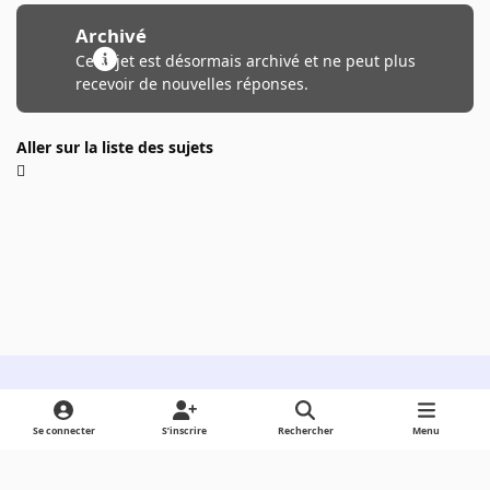
Archivé
Ce sujet est désormais archivé et ne peut plus
recevoir de nouvelles réponses.
Aller sur la liste des sujets
Light Mode
Dark Mode
System Preference
Se connecter
S’inscrire
Rechercher
Menu
Langue
Cookies