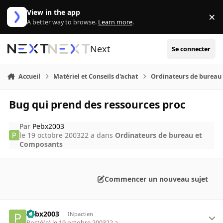
Aller au contenu
View in the app
×
Di
A better way to browse.
Learn more
.
Next
Se connecter
Accueil
Matériel et Conseils d'achat
Ordinateurs de bureau
Bug qui prend des ressources proc
Par
Pebx2003
le 19 octobre 2003
22 a
dans
Ordinateurs de bureau et
Composants
Commencer un nouveau sujet
Pebx2003
INpactien
Posté(e)
le 19 octobre 2003
22 a