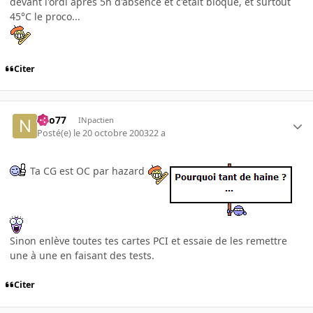
devant l'ordi apres 5h d'absence et c'etait bloqué, et surtout
45°C le proco...
Citer
neo77
INpactien
Posté(e)
le 20 octobre 2003
22 a
Ta CG est OC par hazard
Sinon enlève toutes tes cartes PCI et essaie de les remettre
une à une en faisant des tests.
Citer