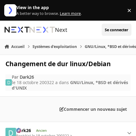
Aller au contenu
View in the app
×
Di
A better way to browse.
Learn more
.
Next
Se connecter
Accueil
Systèmes d'exploitation
GNU/Linux, *BSD et dérivé
Changement de dur linux/Debian
Par
Dark26
le 18 octobre 2003
22 a
dans
GNU/Linux, *BSD et dérivés
d'UNIX
Commencer un nouveau sujet
Dark26
Ancien
Posté(e)
le 18 octobre 2003
22 a