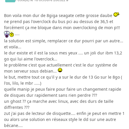
Bon voila mon dur de 8giga seagate cette grosse daube
ne prend pas l'overclock du bus pci au dessus de 36,5 et
forcément ça me bloque dans mon overclocking de mon p!!!
....
la solution est simple, remplacer ce dur pourri par un autre...
et voila...
le dur existe et il est la sous mes yeux .... un joli dur ibm 13,2
go qui lui aime l'overclock...
le problème c'est que actuellement c'est le dur système de
mon serveur sous debian...
le but, mettre tout ce qu'il y a sur le dur de 13 Go sur le 8go (
l'os, lilo, le mbr .....)
quelle manip je peux faire pour faire un changement rapide
de disques dur rapidement sans rien perdre ???
un ghost ?? ça marche avec linux, avec des durs de taille
diffrentes ???
zut j'ai pas de lecteur de disquette.... enfin je peut en mettre 1
ou alors une solution en réseaux style le dd sur une autre
bécane....