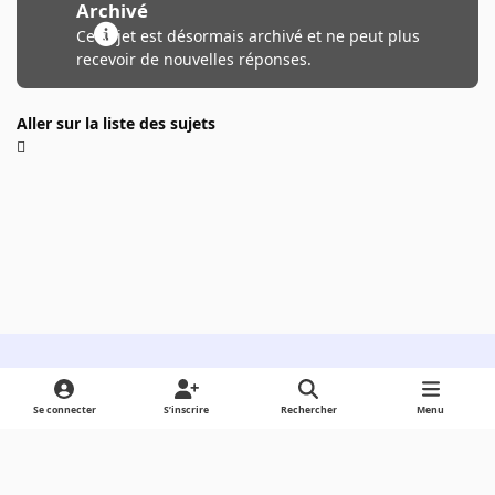
Archivé
Ce sujet est désormais archivé et ne peut plus
recevoir de nouvelles réponses.
Aller sur la liste des sujets
Light Mode
Dark Mode
System Preference
Se connecter
S’inscrire
Rechercher
Menu
Langue
Cookies
Powered by
Invision Community