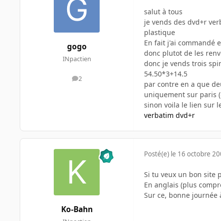
salut à tous
je vends des dvd+r verb
plastique
En fait j'ai commandé 
gogo
donc plutot de les renvo
INpactien
donc je vends trois spi
54.50*3+14.5
2
messages
par contre en a que de
uniquement sur paris (
sinon voila le lien sur 
verbatim dvd+r
Posté(e)
le 16 octobre 2
Si tu veux un bon site p
En anglais (plus compré
Sur ce, bonne journée 
Ko-Bahn