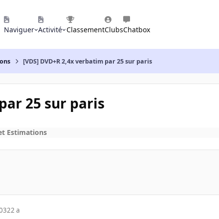
Naviguer
Activité
Classement
Clubs
Chatbox
ions
[VDS] DVD+R 2,4x verbatim par 25 sur paris
par 25 sur paris
et Estimations
003
22 a