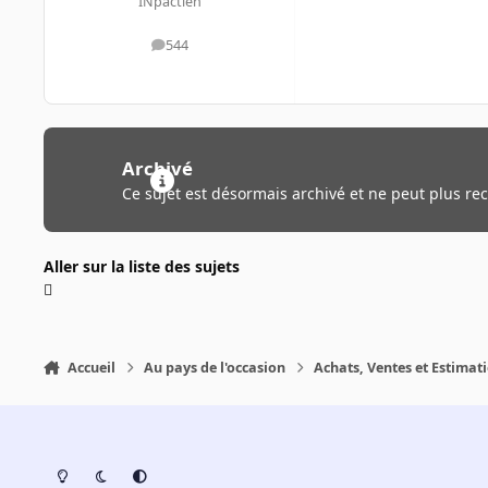
INpactien
544
messages
Archivé
Ce sujet est désormais archivé et ne peut plus re
Aller sur la liste des sujets
Accueil
Au pays de l'occasion
Achats, Ventes et Estimat
Light Mode
Dark Mode
System Preference