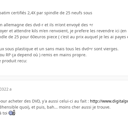
atim certifiés 2,4X par spindle de 25 neufs sous
en allemagne des dvd-r et ils m'ont envoyé des +r
yer et attendre kils m'en renvoient, je prefere les revendre ici (en 
ndle de 25 pour 60euros piece ( c'est au prix auquel je les ai payes
ux sous plastique et un sans mais tous les dvd+r sont vierges.
ou RP ça depend où ) remis en mains propre.
le produit recu:
003
22 a
our acheter des DVD, y'a aussi celui-ci au fait :
http://www.digitalp
hensible quoi), et puis, bah... moins cher aussi je trouve.
à toi