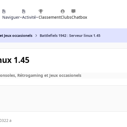
Naviguer
Activité
Classement
Clubs
Chatbox
et Jeux occasionels
Battlefiels 1942 : Serveur linux 1.45
nux 1.45
Consoles, Rétrogaming et Jeux occasionels
003
22 a