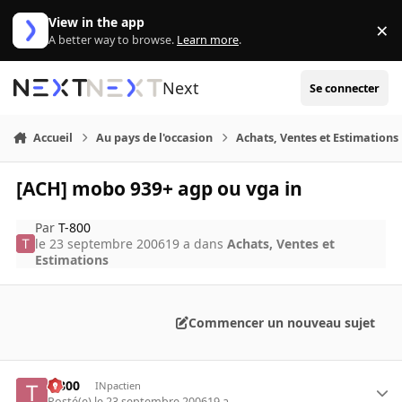
Aller au contenu
View in the app
×
Di
A better way to browse.
Learn more
.
Next
Se connecter
Accueil
Au pays de l'occasion
Achats, Ventes et Estimations
[ACH] mobo 939+ agp ou vga in
Par
T-800
le 23 septembre 2006
19 a
dans
Achats, Ventes et
Estimations
Commencer un nouveau sujet
T-800
INpactien
Posté(e)
le 23 septembre 2006
19 a