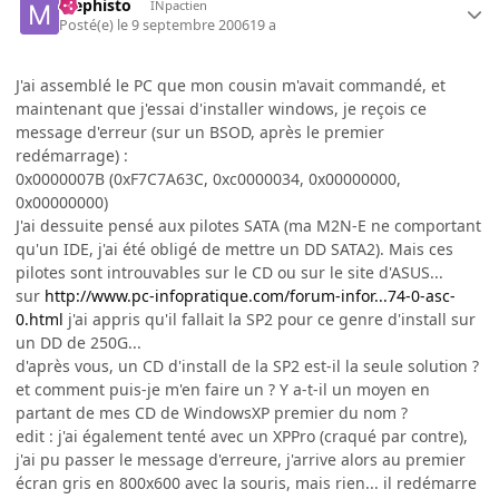
Mephisto
INpactien
Posté(e)
le 9 septembre 2006
19 a
J'ai assemblé le PC que mon cousin m'avait commandé, et
maintenant que j'essai d'installer windows, je reçois ce
message d'erreur (sur un BSOD, après le premier
redémarrage) :
0x0000007B (0xF7C7A63C, 0xc0000034, 0x00000000,
0x00000000)
J'ai dessuite pensé aux pilotes SATA (ma M2N-E ne comportant
qu'un IDE, j'ai été obligé de mettre un DD SATA2). Mais ces
pilotes sont introuvables sur le CD ou sur le site d'ASUS...
sur
http://www.pc-infopratique.com/forum-infor...74-0-asc-
0.html
j'ai appris qu'il fallait la SP2 pour ce genre d'install sur
un DD de 250G...
d'après vous, un CD d'install de la SP2 est-il la seule solution ?
et comment puis-je m'en faire un ? Y a-t-il un moyen en
partant de mes CD de WindowsXP premier du nom ?
edit : j'ai également tenté avec un XPPro (craqué par contre),
j'ai pu passer le message d'erreure, j'arrive alors au premier
écran gris en 800x600 avec la souris, mais rien... il redémarre