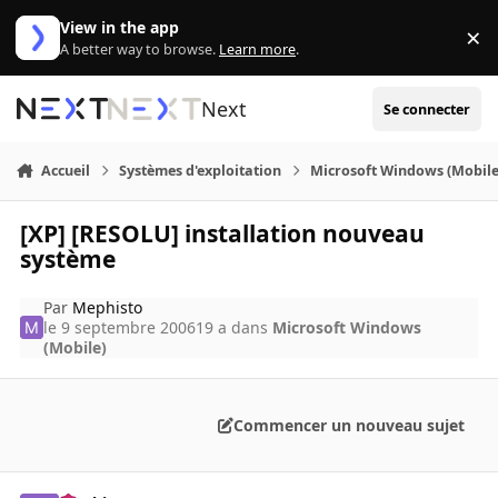
Aller au contenu
View in the app
×
Di
A better way to browse.
Learn more
.
Next
Se connecter
Accueil
Systèmes d'exploitation
Microsoft Windows (Mobile
[XP] [RESOLU] installation nouveau
système
Par
Mephisto
le 9 septembre 2006
19 a
dans
Microsoft Windows
(Mobile)
Commencer un nouveau sujet