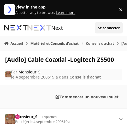
Aller au contenu
View in the app
×
Di
A better way to browse.
Learn more
.
Next
Se connecter
Accueil
Matériel et Conseils d'achat
Conseils d'achat
[Au
[Audio] Cable Coaxial -Logitech Z5500
Par
Monsieur_S
le 4 septembre 2006
19 a
dans
Conseils d'achat
Commencer un nouveau sujet
Monsieur_S
INpactien
Posté(e)
le 4 septembre 2006
19 a