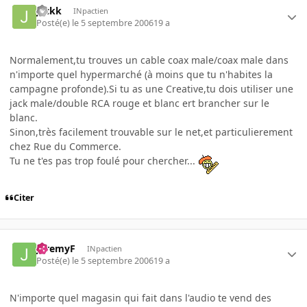
jackk
INpactien
Posté(e)
le 5 septembre 2006
19 a
Normalement,tu trouves un cable coax male/coax male dans
n'importe quel hypermarché (à moins que tu n'habites la
campagne profonde).Si tu as une Creative,tu dois utiliser une
jack male/double RCA rouge et blanc ert brancher sur le
blanc.
Sinon,très facilement trouvable sur le net,et particulierement
chez Rue du Commerce.
Tu ne t'es pas trop foulé pour chercher...
Citer
JeremyF
INpactien
Posté(e)
le 5 septembre 2006
19 a
N'importe quel magasin qui fait dans l'audio te vend des